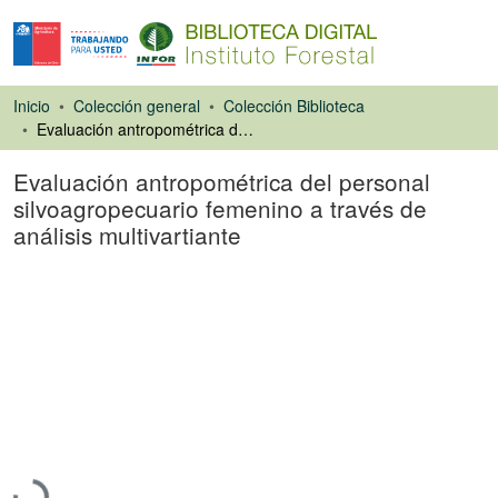
Inicio
Colección general
Colección Biblioteca
Evaluación antropométrica del personal silvoagropecuario femenino a través de análisis multivartiante
Evaluación antropométrica del personal
silvoagropecuario femenino a través de
análisis multivartiante
Tesis
Cargando...