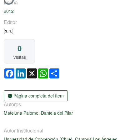
Fecha
2012
Editor
[s.n.]
0
Visitas
Facebook
LinkedIn
X
WhatsApp
Share
Página completa del ítem
Autores
Mateluna Palomo, Daniela del Pilar
Autor institucional
Universidad de Concepción (Chile). Campus Los Ángeles