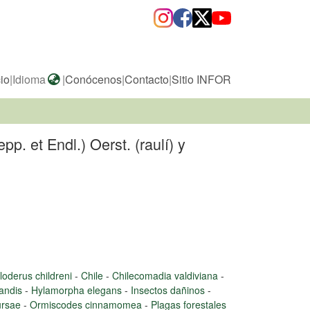
cio
|
Idioma
|
Conócenos
|
Contacto
|
Sitio INFOR
. et Endl.) Oerst. (raulí) y
loderus childreni
-
Chile
-
Chilecomadia valdiviana
-
randis
-
Hylamorpha elegans
-
Insectos dañinos
-
ursae
-
Ormiscodes cinnamomea
-
Plagas forestales