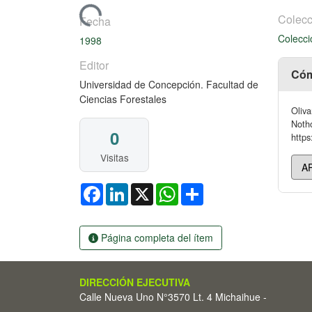
Cargando...
Colecc
Fecha
Colecci
1998
Editor
Cóm
Universidad de Concepción. Facultad de
Ciencias Forestales
Oliva
Notho
0
https
Visitas
Facebook
LinkedIn
X
WhatsApp
Share
Página completa del ítem
DIRECCIÓN EJECUTIVA
Calle Nueva Uno N°3570 Lt. 4 Michaihue -