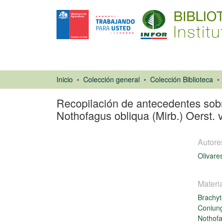
Inicio
Colección general
Colección Biblioteca
Recopilación de antecedentes sobre
Nothofagus obliqua (Mirb.) Oerst. v
Autore
Olivare
Materi
Brachyt
Libro
Coniung
Nothofa