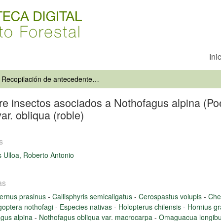
Ini
Recopilación de antecedentes sobre insectos asociados a Nothofagus alpina (Poepp. et Endl.) Oerst. (raulí) y Nothofagus obliqua (Mirb.) Oerst. var. obliqua (roble)
 insectos asociados a Nothofagus alpina (Poepp
ar. obliqua (roble)
s
s Ulloa, Roberto Antonio
as
ernus prasinus
-
Callisphyris semicaligatus
-
Cerospastus volupis
-
Che
optera nothofagi
-
Especies nativas
-
Holopterus chilensis
-
Hornius g
gus alpina
-
Nothofagus obliqua var. macrocarpa
-
Omaguacua longib