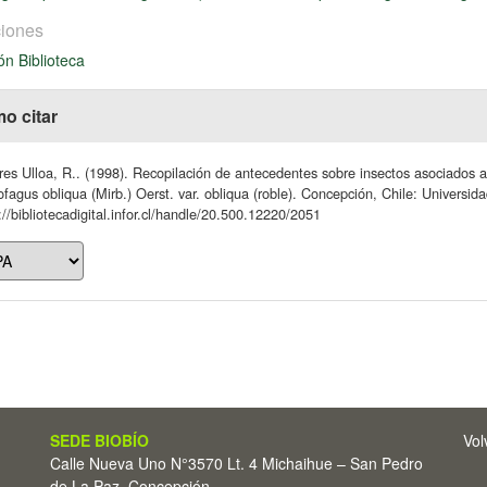
iones
ón Biblioteca
o citar
res Ulloa, R.. (1998). Recopilación de antecedentes sobre insectos asociados a 
fagus obliqua (Mirb.) Oerst. var. obliqua (roble). Concepción, Chile: Universi
://bibliotecadigital.infor.cl/handle/20.500.12220/2051
SEDE BIOBÍO
Vol
Calle Nueva Uno N°3570 Lt. 4 Michaihue – San Pedro
de La Paz, Concepción