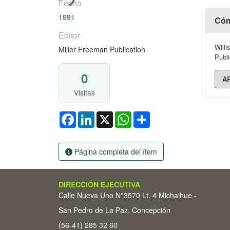
Fecha
1991
Cóm
Editor
Willi
Miller Freeman Publication
Publi
0
Visitas
Facebook
LinkedIn
X
WhatsApp
Share
Página completa del ítem
DIRECCIÓN EJECUTIVA
Calle Nueva Uno N°3570 Lt. 4 Michaihue -
San Pedro de La Paz, Concepción
(56-41) 285 32 60