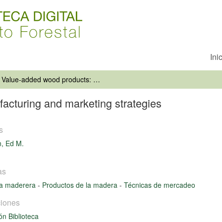
Ini
Value-added wood products: manufacturing and marketing strategies
acturing and marketing strategies
s
n, Ed M.
as
ia maderera
-
Productos de la madera
-
Técnicas de mercadeo
iones
ón Biblioteca