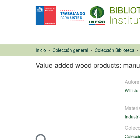
Inicio
Colección general
Colección Biblioteca
Value-added wood products: manuf
Autore
Willisto
Materi
Industr
Libro
Cargando...
Colecc
Colecci