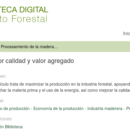
Ini
Procesamiento de la madera: mayor calidad y valor agregado
r calidad y valor agregado
men
tículo trata de maximizar la producción en la industria forestal, apoya
har la materia prima y el uso de la energía, así como mejorar la calida
as
o de producción
-
Economía de la producción
-
Industria maderera
-
P
iones
ón Biblioteca