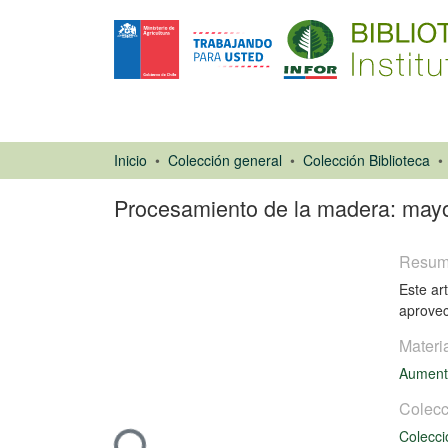
Inicio
Colección general
Colección Biblioteca
Procesamiento de la madera: mayo
Resu
Este ar
aprovec
Materi
Artículo de
Aument
revista
Colecc
Colecci
Cargando...