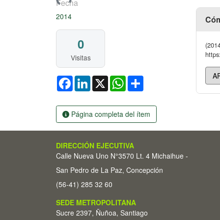
Fecha
2014
Cóm
0
(2014
https
Visitas
Facebook
LinkedIn
X
WhatsApp
Share
Página completa del ítem
DIRECCIÓN EJECUTIVA
Calle Nueva Uno N°3570 Lt. 4 Michaihue -
San Pedro de La Paz, Concepción
(56-41) 285 32 60
SEDE METROPOLITANA
Sucre 2397, Ñuñoa, Santiago