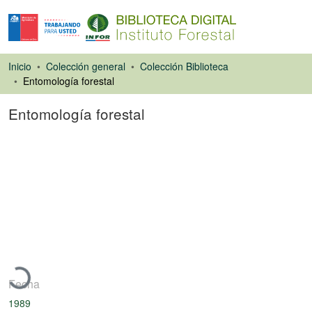
Inicio
Colección general
Colección Biblioteca
Entomología forestal
Entomología forestal
Libro
Cargando...
Fecha
1989