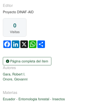
Editor
Proyecto DINAF-AID
0
Visitas
Facebook
LinkedIn
X
WhatsApp
Share
Página completa del ítem
Autores
Gara, Robert I.
Onore, Giovanni
Materias
Ecuador
-
Entomologia forestal
-
Insectos