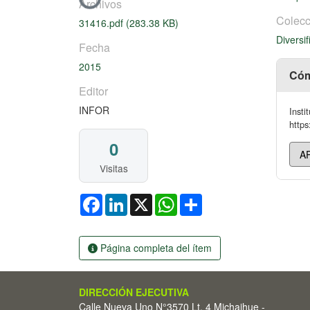
Cargando...
Archivos
Colecc
31416.pdf
(283.38 KB)
Diversif
Fecha
2015
Cóm
Editor
INFOR
Insti
https
0
Visitas
Facebook
LinkedIn
X
WhatsApp
Share
Página completa del ítem
DIRECCIÓN EJECUTIVA
Calle Nueva Uno N°3570 Lt. 4 Michaihue -