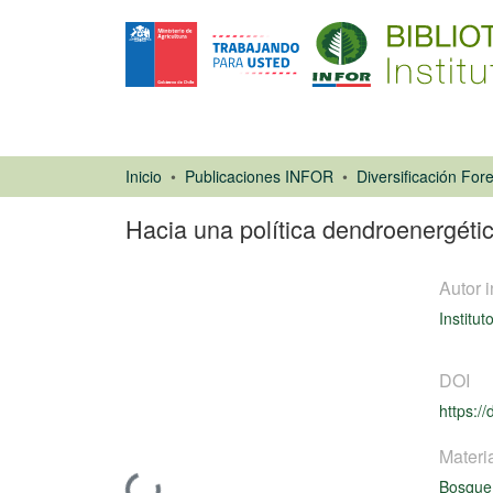
Inicio
Publicaciones INFOR
Diversificación Fore
Hacia una política dendroenergéti
Autor i
Institut
DOI
https:/
Libro
Materi
Bosque