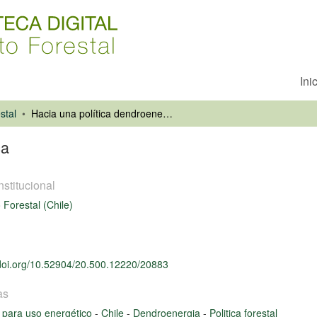
Ini
stal
Hacia una política dendroenergética
ca
nstitucional
o Forestal (Chile)
/doi.org/10.52904/20.500.12220/20883
as
 para uso energético
-
Chile
-
Dendroenergia
-
Politica forestal