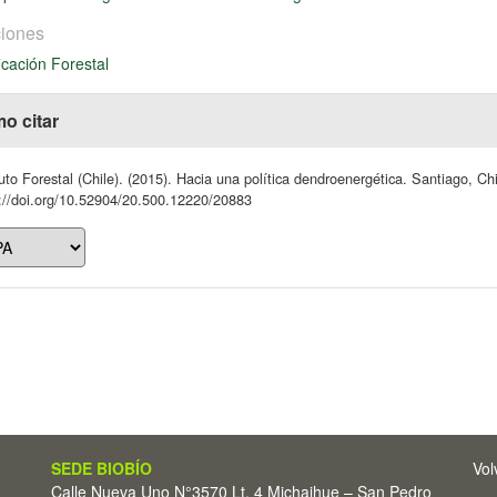
iones
icación Forestal
o citar
tuto Forestal (Chile). (2015). Hacia una política dendroenergética. Santiago, C
://doi.org/10.52904/20.500.12220/20883
SEDE BIOBÍO
Vol
Calle Nueva Uno N°3570 Lt. 4 Michaihue – San Pedro