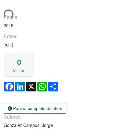
ando...
Fecha
2015
Editor
[s.n.]
0
Visitas
Facebook
LinkedIn
X
WhatsApp
Share
Página completa del ítem
Autores
González Campos, Jorge