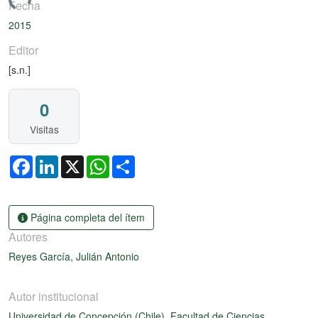
gando...
Fecha
2015
Editor
[s.n.]
0
Visitas
Facebook
LinkedIn
X
WhatsApp
Share
Página completa del ítem
Autores
Reyes García, Julián Antonio
Autor institucional
Universidad de Concepción (Chile). Facultad de Ciencias