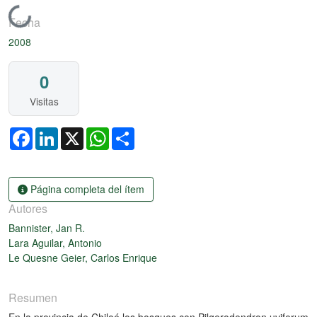
Cargando...
Fecha
2008
0
Visitas
Facebook
LinkedIn
X
WhatsApp
Share
Página completa del ítem
Autores
Bannister, Jan R.
Lara Aguilar, Antonio
Le Quesne Geier, Carlos Enrique
Resumen
En la provincia de Chiloé los bosques con Pilgerodendron uviferum