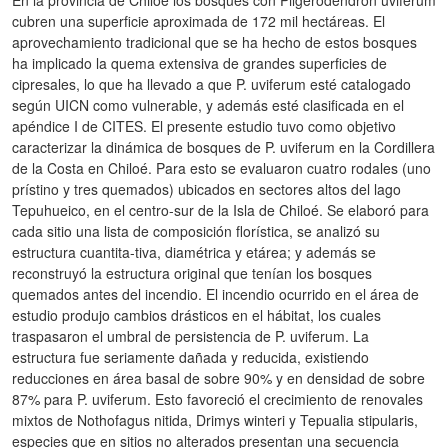
cubren una superficie aproximada de 172 mil hectáreas. El
aprovechamiento tradicional que se ha hecho de estos bosques
ha implicado la quema extensiva de grandes superficies de
cipresales, lo que ha llevado a que P. uviferum esté catalogado
según UICN como vulnerable, y además esté clasificada en el
apéndice I de CITES. El presente estudio tuvo como objetivo
caracterizar la dinámica de bosques de P. uviferum en la Cordillera
de la Costa en Chiloé. Para esto se evaluaron cuatro rodales (uno
prístino y tres quemados) ubicados en sectores altos del lago
Tepuhueico, en el centro-sur de la Isla de Chiloé. Se elaboró para
cada sitio una lista de composición florística, se analizó su
estructura cuantita-tiva, diamétrica y etárea; y además se
reconstruyó la estructura original que tenían los bosques
quemados antes del incendio. El incendio ocurrido en el área de
estudio produjo cambios drásticos en el hábitat, los cuales
traspasaron el umbral de persistencia de P. uviferum. La
estructura fue seriamente dañada y reducida, existiendo
reducciones en área basal de sobre 90% y en densidad de sobre
87% para P. uviferum. Esto favoreció el crecimiento de renovales
mixtos de Nothofagus nitida, Drimys winteri y Tepualia stipularis,
especies que en sitios no alterados presentan una secuencia