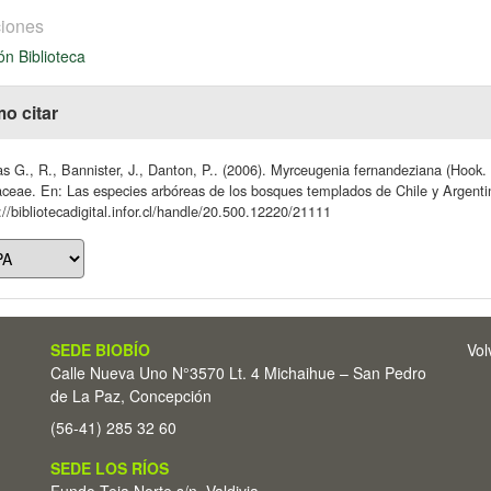
iones
ón Biblioteca
o citar
s G., R., Bannister, J., Danton, P.. (2006). Myrceugenia fernandeziana (Hook
ceae. En: Las especies arbóreas de los bosques templados de Chile y Argenti
://bibliotecadigital.infor.cl/handle/20.500.12220/21111
SEDE BIOBÍO
Vol
Calle Nueva Uno N°3570 Lt. 4 Michaihue – San Pedro
de La Paz, Concepción
(56-41) 285 32 60
SEDE LOS RÍOS