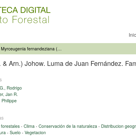
Ini
Myrceugenia fernandeziana (Hook. & Arn.) Johow. Luma de Juan Fernández. Familia: Myrtaceae
 & Arn.) Johow. Luma de Juan Fernández. Fam
s
G., Rodrigo
er, Jan R.
 Philippe
as
 forestales
-
Clima
-
Conservación de la naturaleza
-
Distribucion geog
tura
-
Suelo
-
Vegetacion