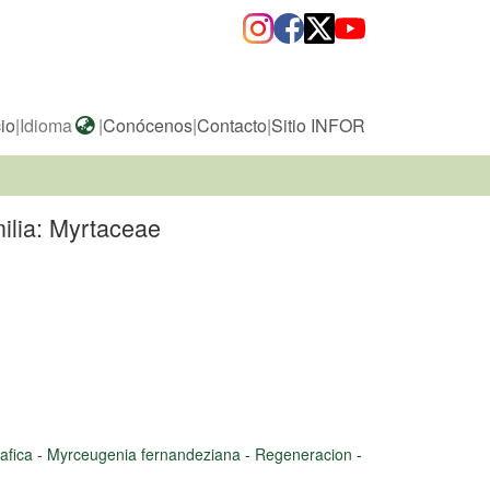
cio
|
Idioma
|
Conócenos
|
Contacto
|
Sitio INFOR
ilia: Myrtaceae
rafica
-
Myrceugenia fernandeziana
-
Regeneracion
-