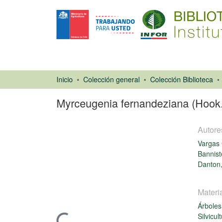
Inicio
Colección general
Colección Biblioteca
Myrceugenia fernandeziana (Hook.
Autore
Vargas 
Bannist
Danton,
Capítulo de
libro
Materi
Árboles
Silvicul