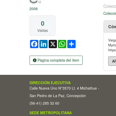
Cargando...
Fecha
Colecc
2006
Colecci
0
Cóm
Visitas
Varga
Facebook
LinkedIn
X
WhatsApp
Share
Myrta
https
Página completa del ítem
DIRECCIÓN EJECUTIVA
Calle Nueva Uno N°3570 Lt. 4 Michaihue -
San Pedro de La Paz, Concepción
(56-41) 285 32 60
SEDE METROPOLITANA