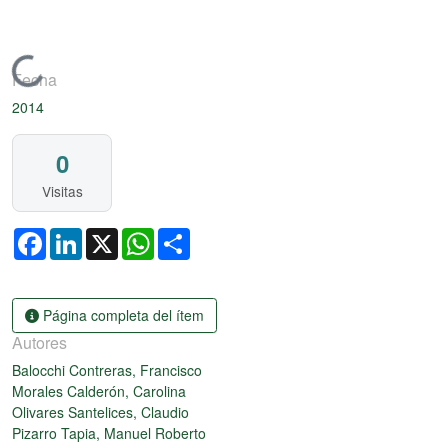
Cargando...
Fecha
2014
0
Visitas
Facebook
LinkedIn
X
WhatsApp
Share
Página completa del ítem
Autores
Balocchi Contreras, Francisco
Morales Calderón, Carolina
Olivares Santelices, Claudio
Pizarro Tapia, Manuel Roberto