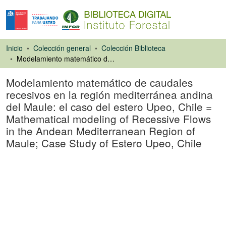
Inicio
Colección general
Colección Biblioteca
Modelamiento matemático de caudales recesivos en la región mediterránea andina del Maule: el caso del estero Upeo, Chile = Mathematical modeling of Recessive Flows in the Andean Mediterranean Region of Maule; Case Study of Estero Upeo, Chile
Modelamiento matemático de caudales
recesivos en la región mediterránea andina
del Maule: el caso del estero Upeo, Chile =
Mathematical modeling of Recessive Flows
in the Andean Mediterranean Region of
Maule; Case Study of Estero Upeo, Chile
Artículo de revista