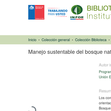
Inicio
Colección general
Colección Biblioteca
Manejo sustentable del bosque nati
Autor i
Program
Unión 
Resu
Libro
Los con
orienta
Cargando...
Bosque 