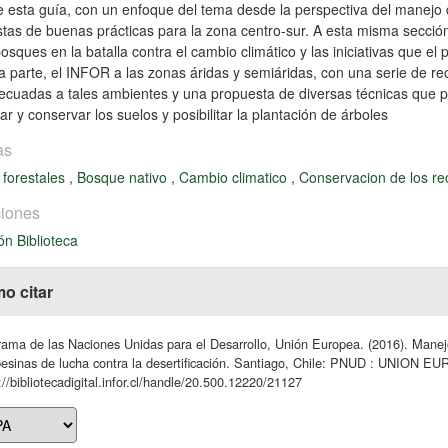
e esta guía, con un enfoque del tema desde la perspectiva del manej
tas de buenas prácticas para la zona centro-sur. A esta misma sección
bosques en la batalla contra el cambio climático y las iniciativas que e
 parte, el INFOR a las zonas áridas y semiáridas, con una serie de r
cuadas a tales ambientes y una propuesta de diversas técnicas que pe
ar y conservar los suelos y posibilitar la plantación de árboles
as
 forestales
,
Bosque nativo
,
Cambio climatico
,
Conservacion de los r
iones
ón Biblioteca
o citar
ama de las Naciones Unidas para el Desarrollo, Unión Europea. (2016). Manejo
esinas de lucha contra la desertificación. Santiago, Chile: PNUD : UNION 
://bibliotecadigital.infor.cl/handle/20.500.12220/21127