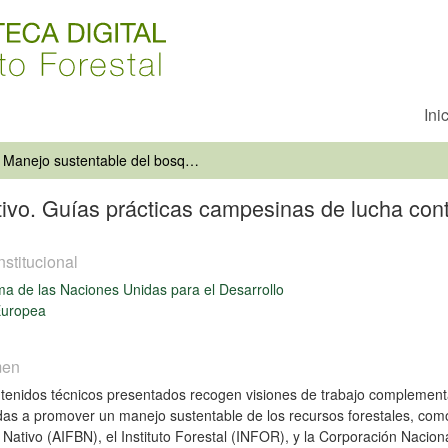
Ini
Manejo sustentable del bosque nativo. Guías prácticas campesinas de lucha contra la desertificación
vo. Guías prácticas campesinas de lucha contr
nstitucional
a de las Naciones Unidas para el Desarrollo
Europea
men
tenidos técnicos presentados recogen visiones de trabajo complementar
das a promover un manejo sustentable de los recursos forestales, como
Nativo (AIFBN), el Instituto Forestal (INFOR), y la Corporación Nacio