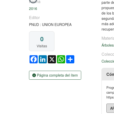
Fecha
parte d
propues
2016
de los 
Editor
segunda
más ade
PNUD : UNION EUROPEA
recuper
0
Materi
Árboles
Visitas
Colecc
Facebook
LinkedIn
X
WhatsApp
Share
Colecci
Cóm
Página completa del ítem
Progr
camp
https