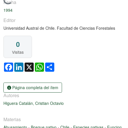
Cargando...
Fecha
1994
Editor
Universidad Austral de Chile. Facultad de Ciencias Forestales
0
Visitas
Facebook
LinkedIn
X
WhatsApp
Share
Página completa del ítem
Autores
Higuera Catalán, Cristian Octavio
Materias
Ahusamiento
-
Bosque nativo
-
Chile
-
Especies nativas
-
Funcion