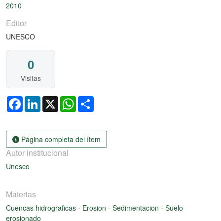
2010
Editor
UNESCO
0
Visitas
Facebook
LinkedIn
X
WhatsApp
Share
Página completa del ítem
Autor institucional
Unesco
Materias
Cuencas hidrograficas
-
Erosion
-
Sedimentacion
-
Suelo
erosionado