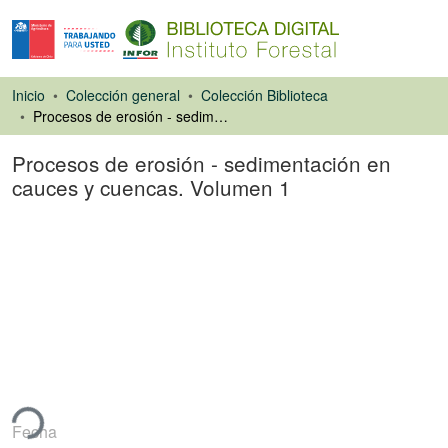
Inicio
Colección general
Colección Biblioteca
Procesos de erosión - sedimentación en cauces y cuencas. Volumen 1
Procesos de erosión - sedimentación en
cauces y cuencas. Volumen 1
Libro
ando...
Fecha