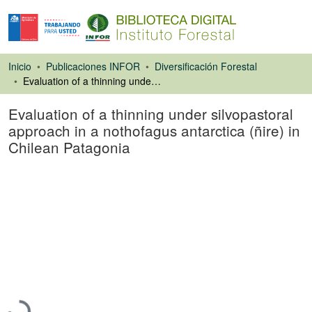
Inicio
Publicaciones INFOR
Diversificación Forestal
Evaluation of a thinning under silvopastoral approach in a nothofagus antarctica (ñire) in Chilean Patagonia
Evaluation of a thinning under silvopastoral
approach in a nothofagus antarctica (ñire) in
Chilean Patagonia
Poster
Cargando...