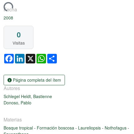
rgando...
Fecha
2008
0
Visitas
Facebook
LinkedIn
X
WhatsApp
Share
Página completa del ítem
Autores
Schlegel Heldt, Bastienne
Donoso, Pablo
Materias
Bosque tropical
-
Formación boscosa
-
Laureliopsis
-
Nothofagus
-
Saxegothaea