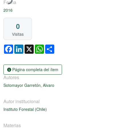
Fecha
2016
0
Visitas
Facebook
LinkedIn
X
WhatsApp
Share
Página completa del ítem
Autores
Sotomayor Garretón, Alvaro
Autor institucional
Instituto Forestal (Chile)
Materias