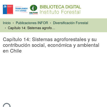
Inicio
Publicaciones INFOR
Diversificación Forestal
Capítulo 14: Sistemas agroforestales y su contribución social, económica y ambiental en Chile
Capítulo 14: Sistemas agroforestales y su
contribución social, económica y ambiental
en Chile
Capítulo de libro
ando...