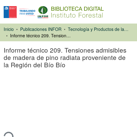
Inicio
Publicaciones INFOR
Tecnología y Productos de la Madera
Informe técnico 209. Tensiones admisibles de madera de pino radiata proveniente de la Región del Bío Bío
Informe técnico 209. Tensiones admisibles
de madera de pino radiata proveniente de
la Región del Bío Bío
Libro
gando...