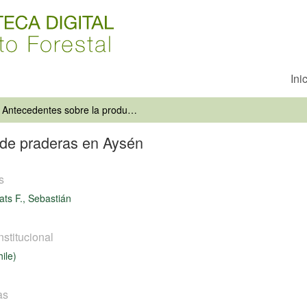
Ini
Antecedentes sobre la produccion de praderas en Aysén
 de praderas en Aysén
s
ts F., Sebastián
nstitucional
ile)
as