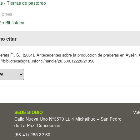
as
-
Tierras de pastoreo
iones
ón Biblioteca
o citar
rats F., S.. (2001). Antecedentes sobre la produccion de praderas en Aysén. 
://bibliotecadigital.infor.cl/handle/20.500.12220/21358
SEDE BIOBÍO
Vol
Calle Nueva Uno N°3570 Lt. 4 Michaihue – San Pedro
de La Paz, Concepción
(56-41) 285 32 60