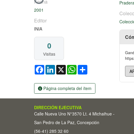
Cargando...
Fecha
Prader
2001
Colecc
Editor
Colecci
INIA
Cóm
0
Gande
Visitas
https
Facebook
LinkedIn
X
WhatsApp
Share
Página completa del ítem
DIRECCIÓN EJECUTIVA
Calle Nueva Uno N°3570 Lt. 4 Michaihue -
San Pedro de La Paz, Concepción
(56-41) 285 32 60