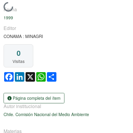
Cargando...
Fecha
1999
Editor
CONAMA : MINAGRI
0
Visitas
Facebook
LinkedIn
X
WhatsApp
Share
Página completa del ítem
Autor institucional
Chile. Comisión Nacional del Medio Ambiente
Materias