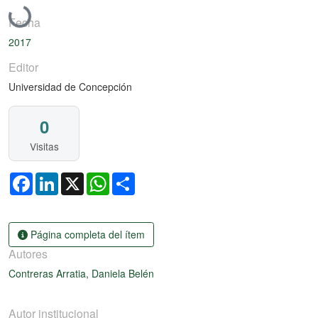
Cargando...
Fecha
2017
Editor
Universidad de Concepción
0
Visitas
Facebook
LinkedIn
X
WhatsApp
Share
Página completa del ítem
Autores
Contreras Arratia, Daniela Belén
Autor institucional