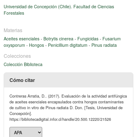
Universidad de Concepción (Chile). Facultad de Ciencias
Forestales
Materias
Aceites esenciales
-
Botrytis cinerea
-
Fungicidas
-
Fusarium
oxysporum
-
Hongos
-
Penicillium digitatum
-
Pinus radiata
Colecciones
Colección Biblioteca
Cómo citar
Contreras Arratia, D.. (2017). Evaluación de la actividad antifúngica
de aceites esenciales encapsulados contra hongos contaminantes
de cultivo in vitro de Pinus radiata D. Don. [Tesis, Universidad de
Concepción].
https://bibliotecadigital.infor.cl/handle/20.500.12220/21526