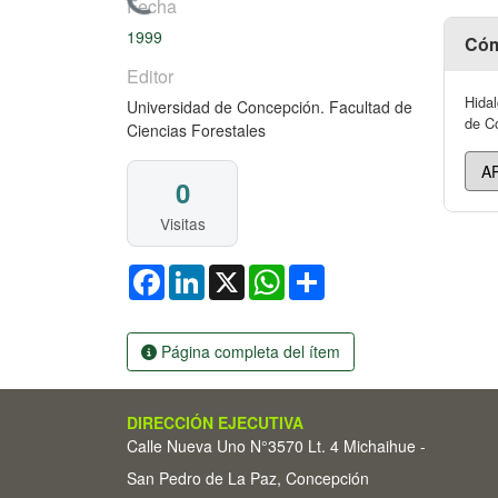
Cargando...
Fecha
1999
Cóm
Editor
Hidal
Universidad de Concepción. Facultad de
de Co
Ciencias Forestales
0
Visitas
Facebook
LinkedIn
X
WhatsApp
Share
Página completa del ítem
DIRECCIÓN EJECUTIVA
Calle Nueva Uno N°3570 Lt. 4 Michaihue -
San Pedro de La Paz, Concepción