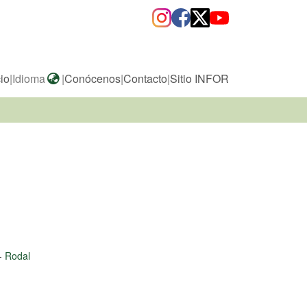
cio
|
Idioma
|
Conócenos
|
Contacto
|
Sitio INFOR
-
Rodal