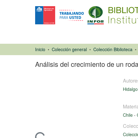
Inicio
Colección general
Colección Biblioteca
Análisis del crecimiento de un rod
Autore
Hidalgo
Materi
Chile
-
Libro
Colecc
Colecci