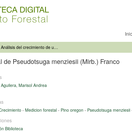
Ini
Análisis del crecimiento de un rodal de Pseudotsuga menziesii (Mirb.) Franco
al de Pseudotsuga menziesii (Mirb.) Franco
s
 Aguilera, Marisol Andrea
as
Crecimiento
-
Medicion forestal
-
Pino oregon
-
Pseudotsuga menziesii
iones
ón Biblioteca