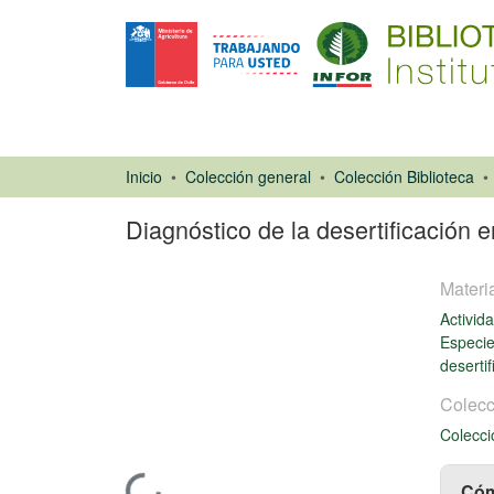
Inicio
Colección general
Colección Biblioteca
Diagnóstico de la desertificación e
Materi
Activid
Especie
deserti
Colecc
Libro
Colecci
Cóm