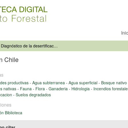
Ini
Diagnóstico de la desertificación en Chile
n Chile
as
ades productivas
-
Agua subterranea
-
Agua superficial
-
Bosque nativo
s nativas
-
Fauna
-
Flora
-
Ganaderia
-
Hidrologia
-
Incendios forestal
ficacion
-
Suelos degradados
iones
ón Biblioteca
o citar