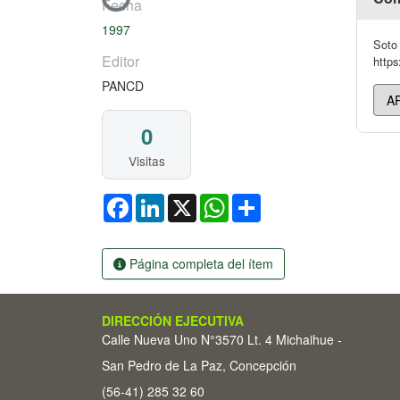
Cargando...
Fecha
1997
Soto 
Editor
https
PANCD
0
Visitas
Facebook
LinkedIn
X
WhatsApp
Share
Página completa del ítem
DIRECCIÓN EJECUTIVA
Calle Nueva Uno N°3570 Lt. 4 Michaihue -
San Pedro de La Paz, Concepción
(56-41) 285 32 60