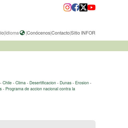
cio
|
Idioma
|
Conócenos
|
Contacto
|
Sitio INFOR
-
Chile
-
Clima
-
Desertificacion
-
Dunas
-
Erosion
-
es
-
Programa de accion nacional contra la