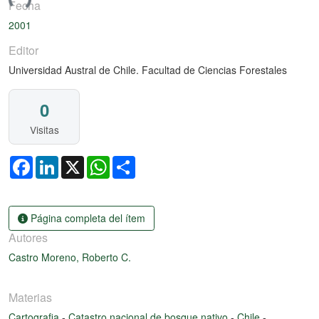
ando...
Fecha
2001
Editor
Universidad Austral de Chile. Facultad de Ciencias Forestales
0
Visitas
Facebook
LinkedIn
X
WhatsApp
Share
Página completa del ítem
Autores
Castro Moreno, Roberto C.
Materias
Cartografia
-
Catastro nacional de bosque nativo
-
Chile
-