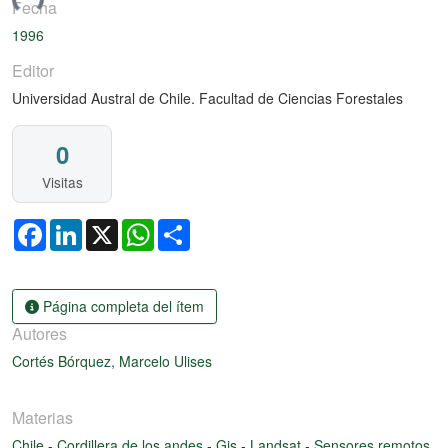
ando...
Fecha
1996
Editor
Universidad Austral de Chile. Facultad de Ciencias Forestales
0
Visitas
Facebook
LinkedIn
X
WhatsApp
Share
Página completa del ítem
Autores
Cortés Bórquez, Marcelo Ulises
Materias
Chile
-
Cordillera de los andes
-
Gis
-
Landsat
-
Sensores remotos