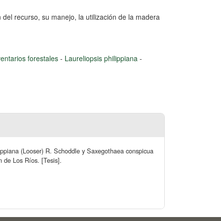
 del recurso, su manejo, la utilización de la madera
ventarios forestales
-
Laureliopsis philippiana
-
ilippiana (Looser) R. Schoddle y Saxegothaea conspicua
 de Los Ríos. [Tesis].