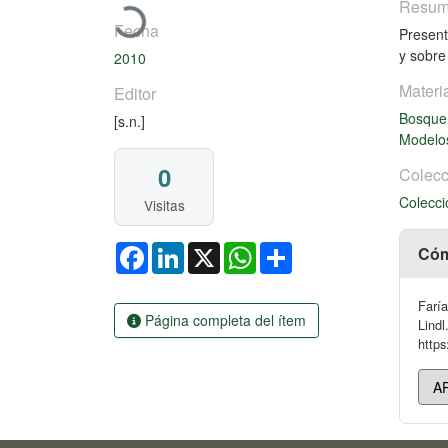
Cargando...
Resu
Fecha
Present
y sobre
2010
Materi
Editor
Bosque
[s.n.]
Modelo
0
Colecc
Colecci
Visitas
Facebook
LinkedIn
X
WhatsApp
Share
Cóm
Faría
Página completa del ítem
Lindl
https