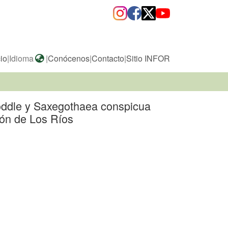
cio
|
Idioma
|
Conócenos
|
Contacto
|
Sitio INFOR
hoddle y Saxegothaea conspicua
ión de Los Ríos