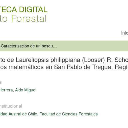
Ini
Caracterización de un bosque adulto de Laureliopsis philippiana (Looser) R. Schoddle y Saxegothaea conspicua Lindl., mediante el ajuste de modelos matemáticos en San Pablo de Tregua, Región de Los Ríos
to de Laureliopsis philippiana (Looser) R. Sc
elos matemáticos en San Pablo de Tregua, Reg
s
Herrera, Aldo Miguel
nstitucional
idad Austral de Chile. Facultad de Ciencias Forestales