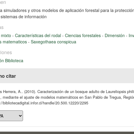
men
a simuladores y otros modelos de aplicación forestal para la protección
 sistemas de información
as
 mixto
-
Características del rodal
-
Ciencias forestales
-
Dimensión
-
In
s matematicos
-
Saxegothaea conspicua
iones
ón Biblioteca
o citar
s Herrera, A.. (2010). Caracterización de un bosque adulto de Laureliopsis ph
., mediante el ajuste de modelos matemáticos en San Pablo de Tregua, Región
://bibliotecadigital.infor.cl/handle/20.500.12220/2295