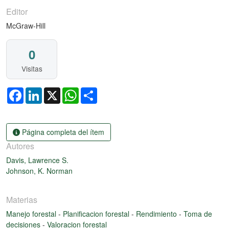
Editor
McGraw-Hill
0
Visitas
Facebook
LinkedIn
X
WhatsApp
Share
Página completa del ítem
Autores
Davis, Lawrence S.
Johnson, K. Norman
Materias
Manejo forestal
-
Planificacion forestal
-
Rendimiento
-
Toma de
decisiones
-
Valoracion forestal