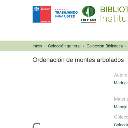
Inicio
Colección general
Colección Biblioteca
Ordenación de montes arbolados
Autore
Madriga
Materi
Manejo 
Libro
Colecc
Colecci