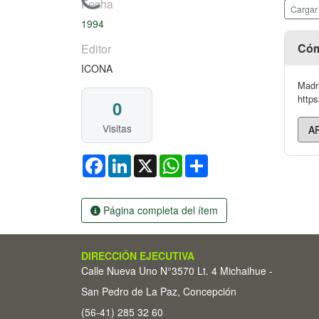
Cargando...
Fecha
Cargar
1994
Cóm
Editor
ICONA
Madr
https
0
Visitas
Facebook
LinkedIn
X
WhatsApp
Share
Página completa del ítem
DIRECCIÓN EJECUTIVA
Calle Nueva Uno N°3570 Lt. 4 Michaihue -
San Pedro de La Paz, Concepción
(56-41) 285 32 60