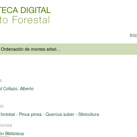
Ini
Ordenación de montes arbolados
s
l Collazo, Alberto
as
forestal
-
Pinus pinea
-
Quercus suber
-
Silvicultura
iones
ón Biblioteca