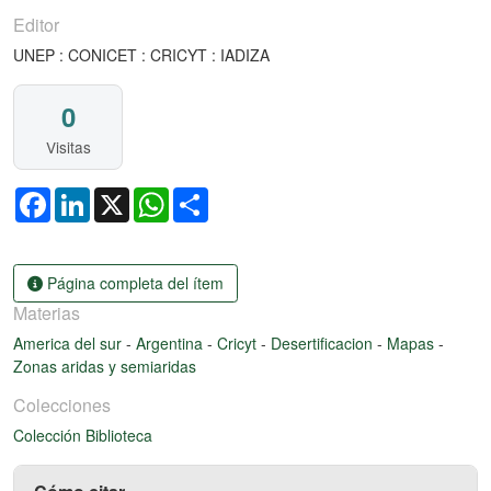
Editor
UNEP : CONICET : CRICYT : IADIZA
0
Visitas
Facebook
LinkedIn
X
WhatsApp
Share
Página completa del ítem
Materias
America del sur
-
Argentina
-
Cricyt
-
Desertificacion
-
Mapas
-
Zonas aridas y semiaridas
Colecciones
Colección Biblioteca