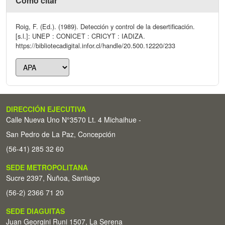
Cómo citar
Roig, F. (Ed.). (1989). Detección y control de la desertificación.
[s.l.]: UNEP : CONICET : CRICYT : IADIZA.
https://bibliotecadigital.infor.cl/handle/20.500.12220/233
DIRECCIÓN EJECUTIVA
Calle Nueva Uno N°3570 Lt. 4 Michaihue -
San Pedro de La Paz, Concepción
(56-41) 285 32 60
SEDE METROPOLITANA
Sucre 2397, Ñuñoa, Santiago
(56-2) 2366 71 20
SEDE DIAGUITAS
Juan Georgini Runi 1507, La Serena