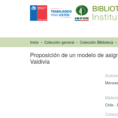
Inicio
Colección general
Colección Biblioteca
Proposición de un modelo de asigna
Valdivia
Autore
Meneses
Materi
Chile
-
Libro
Colecc