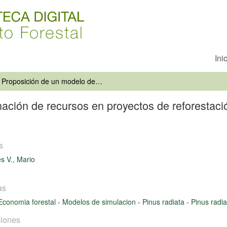
Ini
Proposición de un modelo de asignación de recursos en proyectos de reforestación: aplicación en la cuenca del río Valdivia
ción de recursos en proyectos de reforestación
s
 V., Mario
as
Economia forestal
-
Modelos de simulacion
-
Pinus radiata
-
Pinus radi
iones