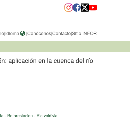
cio
|
Idioma
|
Conócenos
|
Contacto
|
Sitio INFOR
: aplicación en la cuenca del río
ata
-
Reforestacion
-
Rio valdivia