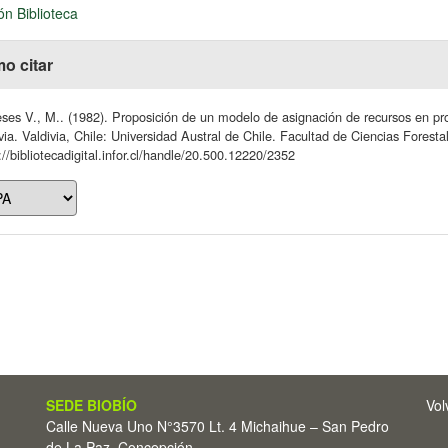
ón Biblioteca
o citar
es V., M.. (1982). Proposición de un modelo de asignación de recursos en proy
via. Valdivia, Chile: Universidad Austral de Chile. Facultad de Ciencias Foresta
://bibliotecadigital.infor.cl/handle/20.500.12220/2352
SEDE BIOBÍO
Vol
Calle Nueva Uno N°3570 Lt. 4 Michaihue – San Pedro
de La Paz, Concepción