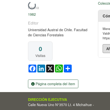
Colecci
Cargando...
Fecha
1982
Cóm
Editor
Menes
Universidad Austral de Chile. Facultad
Valdi
de Ciencias Forestales
https
0
Visitas
Facebook
LinkedIn
X
WhatsApp
Share
Página completa del ítem
DIRECCIÓN EJECUTIVA
Calle Nueva Uno N°3570 Lt. 4 Michaihue -