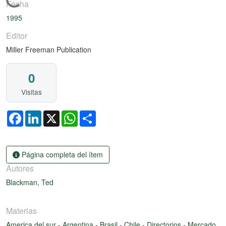
Cargando...
Fecha
1995
Editor
Miller Freeman Publication
0
Visitas
Facebook
LinkedIn
X
WhatsApp
Share
Página completa del ítem
Autores
Blackman, Ted
Materias
America del sur
-
Argentina
-
Brasil
-
Chile
-
Directorios
-
Mercado