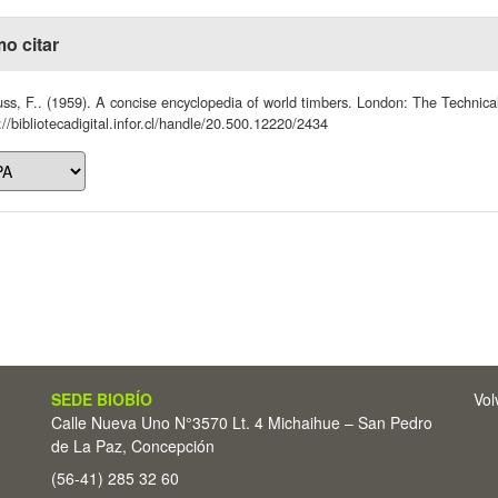
o citar
ss, F.. (1959). A concise encyclopedia of world timbers. London: The Technica
://bibliotecadigital.infor.cl/handle/20.500.12220/2434
SEDE BIOBÍO
Vol
Calle Nueva Uno N°3570 Lt. 4 Michaihue – San Pedro
de La Paz, Concepción
(56-41) 285 32 60