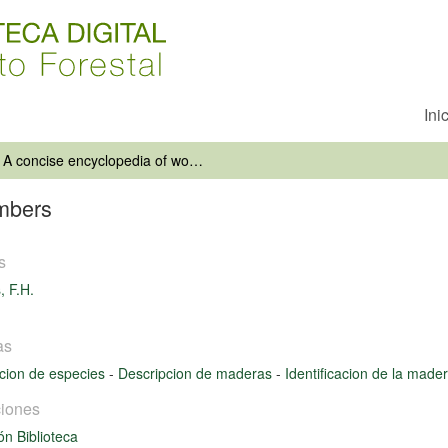
Ini
A concise encyclopedia of world timbers
imbers
s
, F.H.
as
cion de especies
-
Descripcion de maderas
-
Identificacion de la made
iones
ón Biblioteca