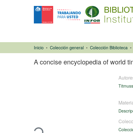
Inicio
Colección general
Colección Biblioteca
A concise encyclopedia of world t
Autore
Titmuss
Materi
Descrip
Libro
Cargando...
Colecc
Colecci