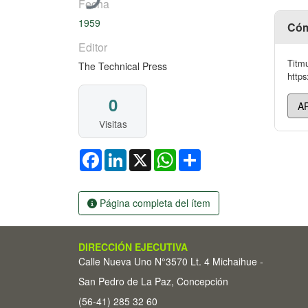
Fecha
1959
Cóm
Editor
Titmu
The Technical Press
https
0
Visitas
Facebook
LinkedIn
X
WhatsApp
Share
Página completa del ítem
DIRECCIÓN EJECUTIVA
Calle Nueva Uno N°3570 Lt. 4 Michaihue -
San Pedro de La Paz, Concepción
(56-41) 285 32 60