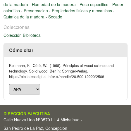
de la madera
-
Humedad de la madera
-
Peso especifico
-
Poder
calorifico
-
Preservacion
-
Propiedades fisicas y mecanicas
-
Quimica de la madera
-
Secado
Colecciones
Colección Biblioteca
Cómo citar
Kollmann, F., Côté, W.. (1968). Principles of wood science and
technology. Solid wood. Berlín: Springer-Verlag.
https://bibliotecadigital.infor.cl/handle/20.500.12220/2508
DIRECCIÓN EJECUTIVA
Calle Nueva Uno N°3570 Lt. 4 Michaihue -
San Pedro de La Paz, Concepción