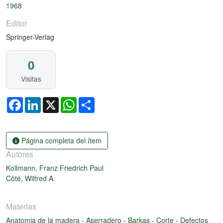
1968
Editor
Springer-Verlag
0
Visitas
Facebook
LinkedIn
X
WhatsApp
Share
Página completa del ítem
Autores
Kollmann, Franz Friedrich Paul
Côté, Wilfred A.
Materias
Anatomia de la madera
-
Aserradero
-
Barkas
-
Corte
-
Defectos