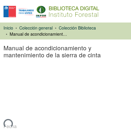
Inicio
Colección general
Colección Biblioteca
Manual de acondicionamiento y mantenimiento de la sierra de cinta
Manual de acondicionamiento y
mantenimiento de la sierra de cinta
Libro
ando...
Fecha