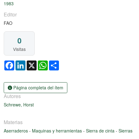
1983
Editor
FAO
0
Visitas
Facebook
LinkedIn
X
WhatsApp
Share
Página completa del ítem
Autores
Schrewe, Horst
Materias
Aserraderos
-
Maquinas y herramientas
-
Sierra de cinta
-
Sierras