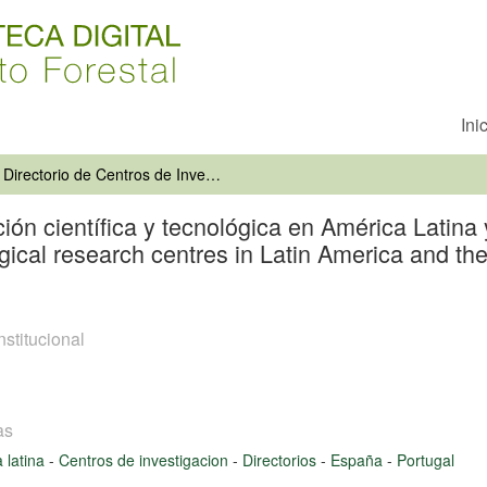
Ini
Directorio de Centros de Investigación científica y tecnológica en América Latina y El Caribe, España y Portugal = Directory of scientific and technological research centres in Latin America and the Caribbean, Spain and Portugal 1991
ción científica y tecnológica en América Latina
logical research centres in Latin America and t
nstitucional
as
 latina
-
Centros de investigacion
-
Directorios
-
España
-
Portugal