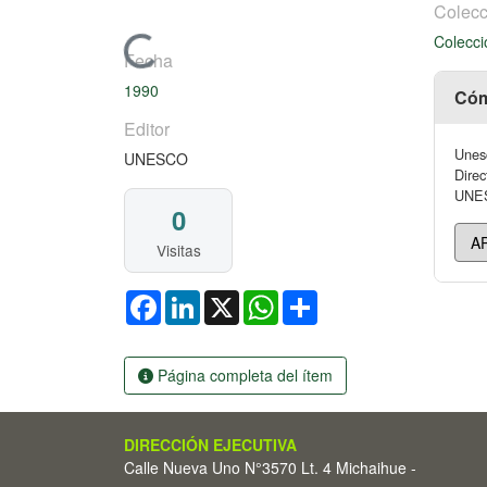
Colecc
Colecci
Cargando...
Fecha
1990
Cóm
Editor
Unesc
UNESCO
Direc
UNESC
0
Visitas
Facebook
LinkedIn
X
WhatsApp
Share
Página completa del ítem
DIRECCIÓN EJECUTIVA
Calle Nueva Uno N°3570 Lt. 4 Michaihue -