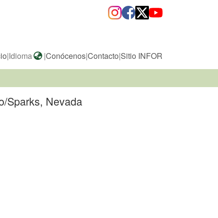
cio
|
Idioma
|
Conócenos
|
Contacto
|
Sitio INFOR
no/Sparks, Nevada