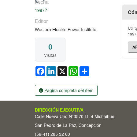
Cargando...
Fecha
1997?
Cóm
Editor
Utili
Western Electric Power Institute
1997,
0
Visitas
Facebook
LinkedIn
X
WhatsApp
Share
Página completa del ítem
DIRECCIÓN EJECUTIVA
Calle Nueva Uno N°3570 Lt. 4 Michaihue -
San Pedro de La Paz, Concepción
(56-41) 285 32 60