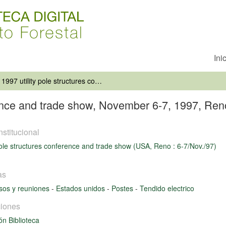
Ini
1997 utility pole structures conference and trade show, November 6-7, 1997, Reno/Sparks, Nevada
erence and trade show, November 6-7, 1997, Re
nstitucional
 pole structures conference and trade show (USA, Reno : 6-7/Nov./97)
as
sos y reuniones
-
Estados unidos
-
Postes
-
Tendido electrico
iones
ón Biblioteca