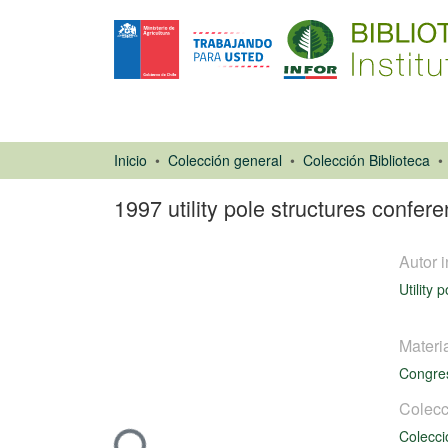
Inicio
Colección general
Colección Biblioteca
1997 utility pole structures conf
Autor i
Utility
Materi
Congre
Libro
Colecc
Colecci