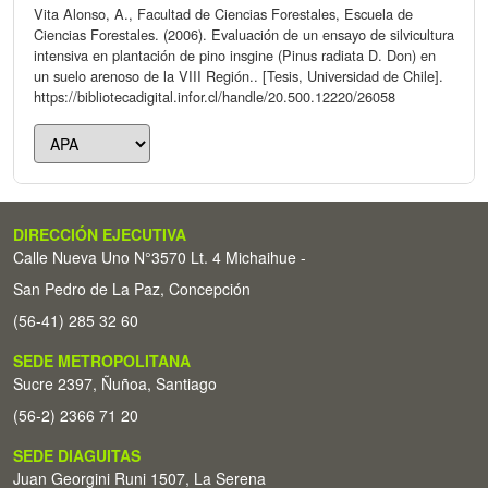
Vita Alonso, A., Facultad de Ciencias Forestales, Escuela de
Ciencias Forestales. (2006). Evaluación de un ensayo de silvicultura
intensiva en plantación de pino insgine (Pinus radiata D. Don) en
un suelo arenoso de la VIII Región.. [Tesis, Universidad de Chile].
https://bibliotecadigital.infor.cl/handle/20.500.12220/26058
DIRECCIÓN EJECUTIVA
Calle Nueva Uno N°3570 Lt. 4 Michaihue -
San Pedro de La Paz, Concepción
(56-41) 285 32 60
SEDE METROPOLITANA
Sucre 2397, Ñuñoa, Santiago
(56-2) 2366 71 20
SEDE DIAGUITAS
Juan Georgini Runi 1507, La Serena