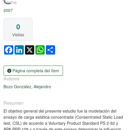
Cargando...
Fecha
2007
0
Visitas
Facebook
LinkedIn
X
WhatsApp
Share
Página completa del ítem
Autores
Bozo González, Alejandro
Resumen
El objetivo general del presente estudio fue la modelación del
ensayo de carga estática concentrada (Consentrated Static Load
test, CSL) de acuerdo a Voluntary Product Standard PS 2-92 y
APA PRP-108 y a través de este ensayo determinar la influencia