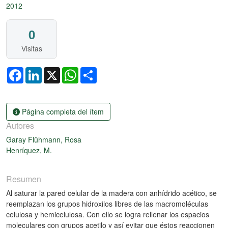
2012
0
Visitas
Facebook
LinkedIn
X
WhatsApp
Share
Página completa del ítem
Autores
Garay Flühmann, Rosa
Henríquez, M.
Resumen
Al saturar la pared celular de la madera con anhídrido acético, se
reemplazan los grupos hidroxilos libres de las macromoléculas
celulosa y hemicelulosa. Con ello se logra rellenar los espacios
moleculares con grupos acetilo y así evitar que éstos reaccionen