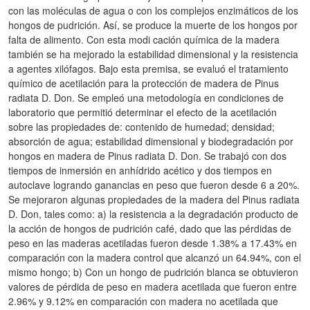
con las moléculas de agua o con los complejos enzimáticos de los
hongos de pudrición. Así, se produce la muerte de los hongos por
falta de alimento. Con esta modi cación química de la madera
también se ha mejorado la estabilidad dimensional y la resistencia
a agentes xilófagos. Bajo esta premisa, se evaluó el tratamiento
químico de acetilación para la protección de madera de Pinus
radiata D. Don. Se empleó una metodología en condiciones de
laboratorio que permitió determinar el efecto de la acetilación
sobre las propiedades de: contenido de humedad; densidad;
absorción de agua; estabilidad dimensional y biodegradación por
hongos en madera de Pinus radiata D. Don. Se trabajó con dos
tiempos de inmersión en anhídrido acético y dos tiempos en
autoclave logrando ganancias en peso que fueron desde 6 a 20%.
Se mejoraron algunas propiedades de la madera del Pinus radiata
D. Don, tales como: a) la resistencia a la degradación producto de
la acción de hongos de pudrición café, dado que las pérdidas de
peso en las maderas acetiladas fueron desde 1.38% a 17.43% en
comparación con la madera control que alcanzó un 64.94%, con el
mismo hongo; b) Con un hongo de pudrición blanca se obtuvieron
valores de pérdida de peso en madera acetilada que fueron entre
2.96% y 9.12% en comparación con madera no acetilada que