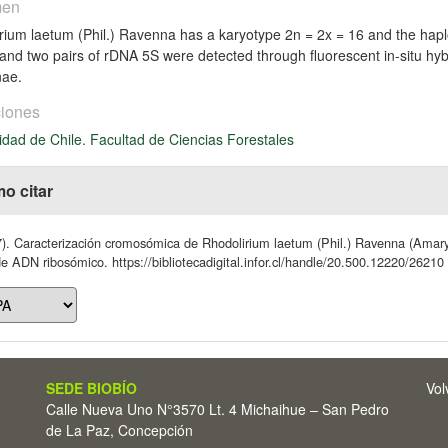
men
rium laetum (Phil.) Ravenna has a karyotype 2n = 2x = 16 and the hap
 and two pairs of rDNA 5S were detected through fluorescent in-situ hybr
nae.
iones
idad de Chile. Facultad de Ciencias Forestales
o citar
). Caracterización cromosómica de Rhodolirium laetum (Phil.) Ravenna (Amaryllid
de ADN ribosómico. https://bibliotecadigital.infor.cl/handle/20.500.12220/26210
SEDE BIOBÍO
Vol
Calle Nueva Uno N°3570 Lt. 4 Michaihue – San Pedro
de La Paz, Concepción