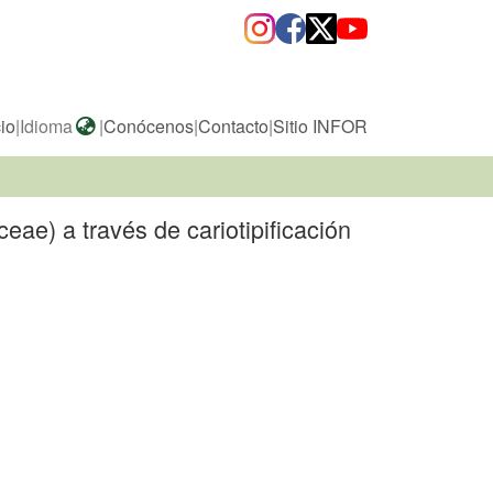
cio
|
Idioma
|
Conócenos
|
Contacto
|
Sitio INFOR
ae) a través de cariotipificación