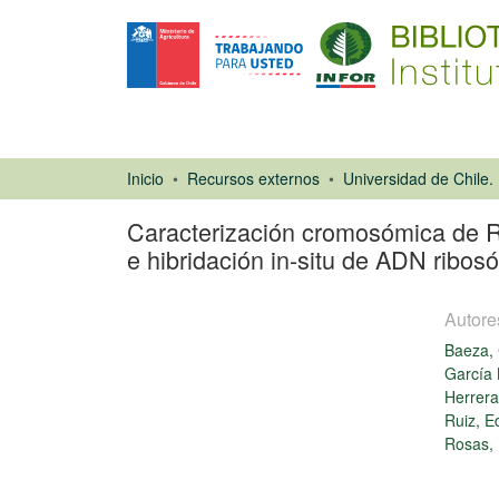
Inicio
Recursos externos
Caracterización cromosómica de Rh
e hibridación in-situ de ADN ribos
Autore
Baeza, 
García 
Herrera
Ruiz, E
Artículo de
Rosas,
revista