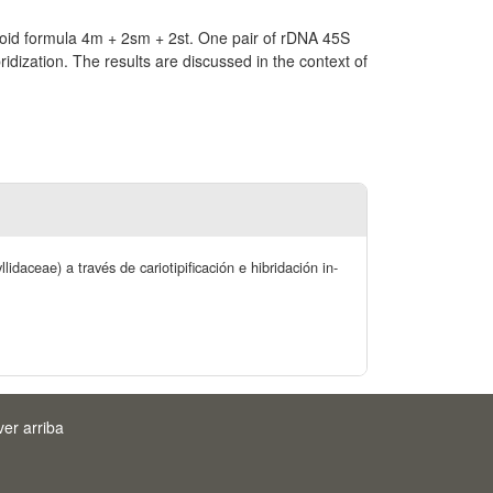
loid formula 4m + 2sm + 2st. One pair of rDNA 45S
idization. The results are discussed in the context of
aceae) a través de cariotipificación e hibridación in-
ver arriba