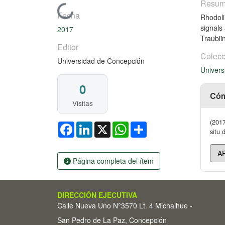
Resu
Cargando...
Fecha
Rhodoli
signals
2017
Traubii
Editor
Colecc
Universidad de Concepción
Univers
0
Cóm
Visitas
(2017
Facebook
LinkedIn
X
WhatsApp
Share
situ 
Página completa del ítem
DIRECCIÓN EJECUTIVA
Calle Nueva Uno N°3570 Lt. 4 Michaihue -
San Pedro de La Paz, Concepción