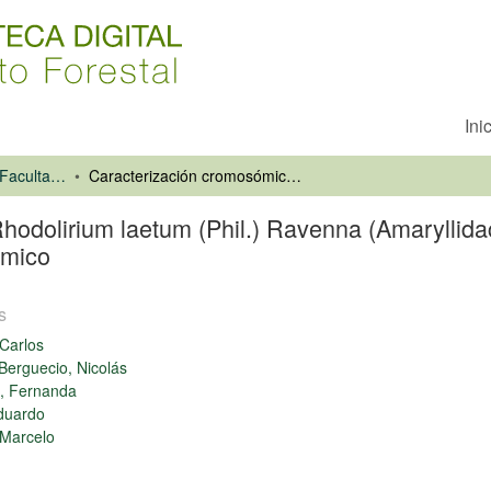
Ini
Universidad de Chile. Facultad de Ciencias Forestales
Caracterización cromosómica de Rhodolirium laetum (Phil.) Ravenna (Amaryllidaceae) a través de cariotipificación e hibridación in-situ de ADN ribosómico
odolirium laetum (Phil.) Ravenna (Amaryllidace
ómico
s
Carlos
Berguecio, Nicolás
, Fernanda
duardo
 Marcelo