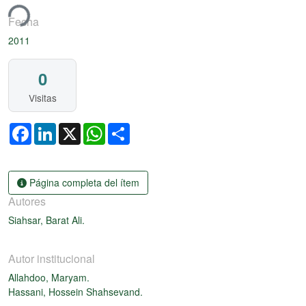
ndo...
Fecha
2011
0
Visitas
Facebook
LinkedIn
X
WhatsApp
Share
Página completa del ítem
Autores
Siahsar, Barat Ali.
Autor institucional
Allahdoo, Maryam.
Hassani, Hossein Shahsevand.