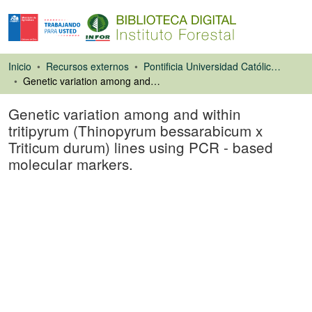
Inicio
Recursos externos
Pontificia Universidad Católica de Chile. Facultad de Agronomía e Ingeniería Forestal
Genetic variation among and within tritipyrum (Thinopyrum bessarabicum x Triticum durum) lines using PCR - based molecular markers.
Genetic variation among and within
tritipyrum (Thinopyrum bessarabicum x
Triticum durum) lines using PCR - based
molecular markers.
Artículo de revista