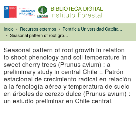
Inicio
Recursos externos
Pontificia Universidad Católica de Chile. Facultad de Agronomía e Ingeniería Forestal
Seasonal pattern of root growth in relation to shoot phenology and soil temperature in sweet cherry trees (Prunus avium) : a preliminary study in central Chile = Patrón estacional de crecimiento radical en relación a la fenología aérea y temperatura de suelo en árboles de cerezo dulce (Prunus avium) : un estudio preliminar en Chile central.
Seasonal pattern of root growth in relation
to shoot phenology and soil temperature in
sweet cherry trees (Prunus avium) : a
preliminary study in central Chile = Patrón
estacional de crecimiento radical en relación
a la fenología aérea y temperatura de suelo
en árboles de cerezo dulce (Prunus avium) :
un estudio preliminar en Chile central.