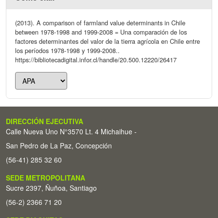
(2013). A comparison of farmland value determinants in Chile
between 1978-1998 and 1999-2008 = Una comparación de los
factores determinantes del valor de la tierra agrícola en Chile entre
los períodos 1978-1998 y 1999-2008..
https://bibliotecadigital.infor.cl/handle/20.500.12220/26417
DIRECCIÓN EJECUTIVA
Calle Nueva Uno N°3570 Lt. 4 Michaihue -
San Pedro de La Paz, Concepción
(56-41) 285 32 60
SEDE METROPOLITANA
Sucre 2397, Ñuñoa, Santiago
(56-2) 2366 71 20