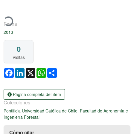
rgando...
Fecha
2013
0
Visitas
Facebook
LinkedIn
X
WhatsApp
Share
Página completa del ítem
Colecciones
Pontificia Universidad Católica de Chile. Facultad de Agronomía e
Ingeniería Forestal
Cómo citar