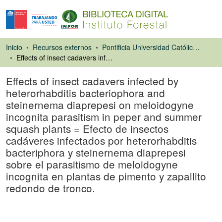
Inicio
Recursos externos
Pontificia Universidad Católica de Chile. Facultad de Agronomía e Ingeniería Forestal
Effects of insect cadavers infected by heterorhabditis bacteriophora and steinernema diaprepesi on meloidogyne incognita parasitism in peper and summer squash plants = Efecto de insectos cadáveres infectados por heterorhabditis bacteriphora y steinernema diaprepesi sobre el parasitismo de meloidogyne incognita en plantas de pimento y zapallito redondo de tronco.
Effects of insect cadavers infected by
heterorhabditis bacteriophora and
steinernema diaprepesi on meloidogyne
incognita parasitism in peper and summer
squash plants = Efecto de insectos
cadáveres infectados por heterorhabditis
bacteriphora y steinernema diaprepesi
sobre el parasitismo de meloidogyne
incognita en plantas de pimento y zapallito
redondo de tronco.