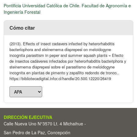
Pontificia Universidad Católica de Chile. Facultad de Agronomía e
Ingeniería Forestal
Cómo citar
(2013). Effects of insect cadavers infected by heterorhabditis
bacteriophora and steinernema diaprepesi on meloidogyne
incognita parasitism in peper and summer squash plants = Efecto
de insectos cadáveres infectados por heterorhabditis bacteriphora y
steinernema diaprepesi sobre el parasitismo de meloidogyne
incognita en plantas de pimento y zapallito redondo de tronco..
https://bibliotecadigital.infor.cl/handle/20.500.12220/26419
DIRECCIÓN EJECUTIVA
Calle Nueva Uno N°3570 Lt. 4 Michaihue -
San Pedro de La Paz, Concepción