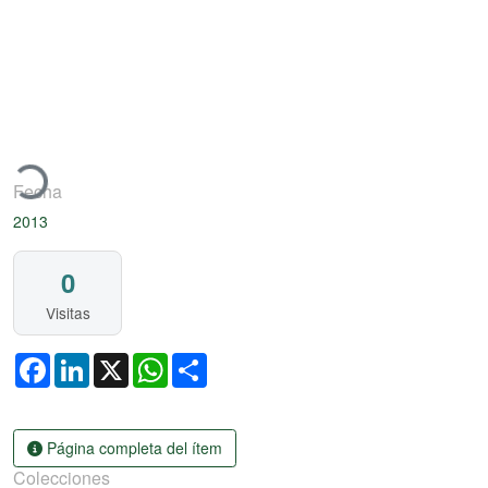
Artículo de revista
rgando...
Fecha
2013
0
Visitas
Facebook
LinkedIn
X
WhatsApp
Share
Página completa del ítem
Colecciones