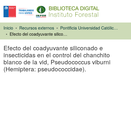
Inicio
Recursos externos
Pontificia Universidad Católica de Chile. Facultad de Agronomía e Ingeniería Forestal
Efecto del coadyuvante siliconado e insecticidas en el control del chanchito blanco de la vid, Pseudococcus viburni (Hemiptera: pseudococcidae).
Efecto del coadyuvante siliconado e
insecticidas en el control del chanchito
blanco de la vid, Pseudococcus viburni
(Hemiptera: pseudococcidae).
Artículo de revista