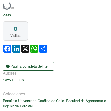
Cargando...
Fecha
2008
0
Visitas
Facebook
LinkedIn
X
WhatsApp
Share
Página completa del ítem
Autores
Sazo R., Luis.
Colecciones
Pontificia Universidad Católica de Chile. Facultad de Agronomía e
Ingeniería Forestal