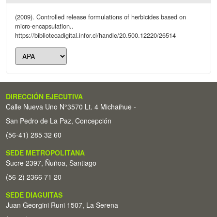
(2009). Controlled release formulations of herbicides based on
micro-encapsulation..
https://bibliotecadigital.infor.cl/handle/20.500.12220/26514
DIRECCIÓN EJECUTIVA
Calle Nueva Uno N°3570 Lt. 4 Michaihue -
San Pedro de La Paz, Concepción
(56-41) 285 32 60
SEDE METROPOLITANA
Sucre 2397, Ñuñoa, Santiago
(56-2) 2366 71 20
SEDE DIAGUITAS
Juan Georgini Runi 1507, La Serena