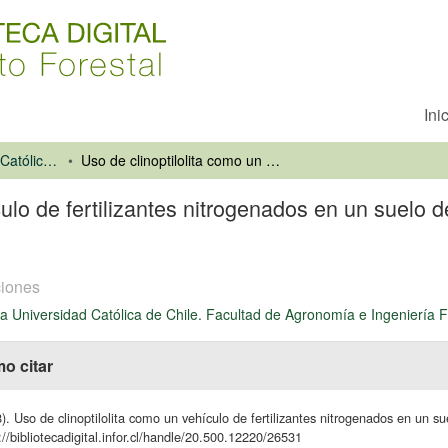
Ini
Pontificia Universidad Católica de Chile. Facultad de Agronomía e Ingeniería Forestal
Uso de clinoptilolita como un vehículo de fertilizantes nitrogenados en un suelo de la región Pampeana de Argentina.
culo de fertilizantes nitrogenados en un suelo
iones
cia Universidad Católica de Chile. Facultad de Agronomía e Ingeniería F
o citar
). Uso de clinoptilolita como un vehículo de fertilizantes nitrogenados en un 
://bibliotecadigital.infor.cl/handle/20.500.12220/26531