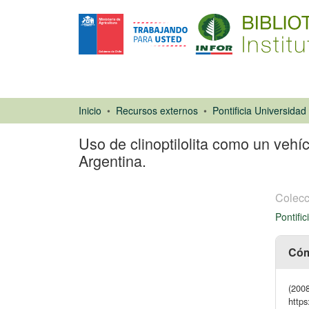
Inicio
Recursos externos
Uso de clinoptilolita como un vehí
Argentina.
Colecc
Pontifi
Cóm
Artículo de
revista
(2008
https