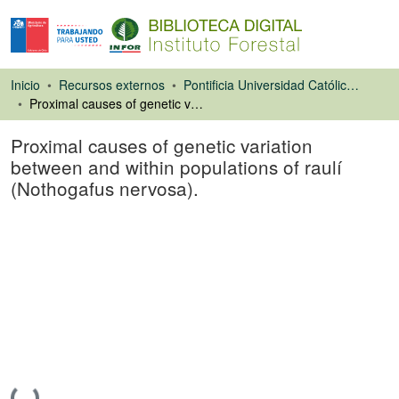
Inicio
Recursos externos
Pontificia Universidad Católica de Chile. Facultad de Agronomía e Ingeniería Forestal
Proximal causes of genetic variation between and within populations of raulí (Nothogafus nervosa).
Proximal causes of genetic variation
between and within populations of raulí
(Nothogafus nervosa).
Artículo de revista
Cargando...