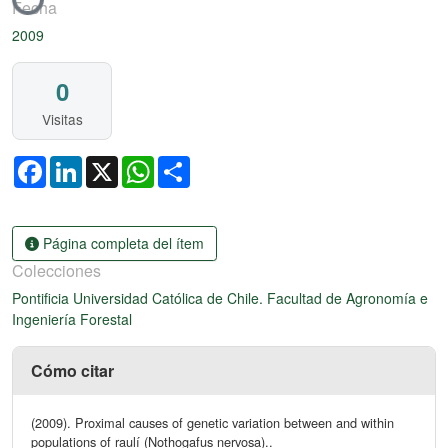
Fecha
2009
0
Visitas
Facebook
LinkedIn
X
WhatsApp
Share
Página completa del ítem
Colecciones
Pontificia Universidad Católica de Chile. Facultad de Agronomía e
Ingeniería Forestal
Cómo citar
(2009). Proximal causes of genetic variation between and within
populations of raulí (Nothogafus nervosa)..