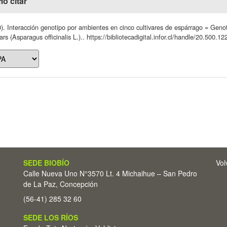
o citar
). Interacción genotipo por ambientes en cinco cultivares de espárrago = Genot
vars (Asparagus officinalis L.).. https://bibliotecadigital.infor.cl/handle/20.500.
SEDE BIOBÍO
Vol
Calle Nueva Uno N°3570 Lt. 4 Michaihue – San Pedro
de La Paz, Concepción
(56-41) 285 32 60
SEDE LOS RÍOS