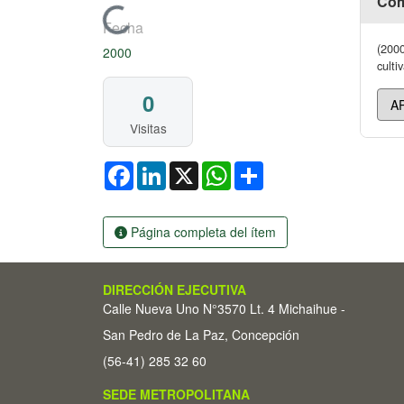
Cóm
Cargando...
Fecha
(2000
2000
culti
0
Visitas
Facebook
LinkedIn
X
WhatsApp
Share
Página completa del ítem
DIRECCIÓN EJECUTIVA
Calle Nueva Uno N°3570 Lt. 4 Michaihue -
San Pedro de La Paz, Concepción
(56-41) 285 32 60
SEDE METROPOLITANA