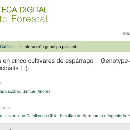
Ini
Pontificia Universidad Católica de Chile. Facultad de Agronomía e Ingeniería Forestal
Interacción genotipo por ambientes en cinco cultivares de espárrago = Genotype-by-environment interaction of live asparagus cultivars (Asparagus officinalis L.).
 en cinco cultivares de espárrago = Genotype-b
inalis L.).
s
as Escobar, Samuel Andrés.
iones
cia Universidad Católica de Chile. Facultad de Agronomía e Ingeniería F