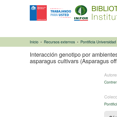
Inicio
Recursos externos
Interacción genotipo por ambientes
asparagus cultivars (Asparagus offic
Autore
Contrer
Colecc
Artículo de
Pontifi
revista