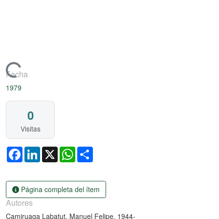
Artículo de revista
Cargando...
Fecha
1979
0
Visitas
Facebook
LinkedIn
X
WhatsApp
Share
Página completa del ítem
Autores
Camiruaga Labatut, Manuel Felipe, 1944-