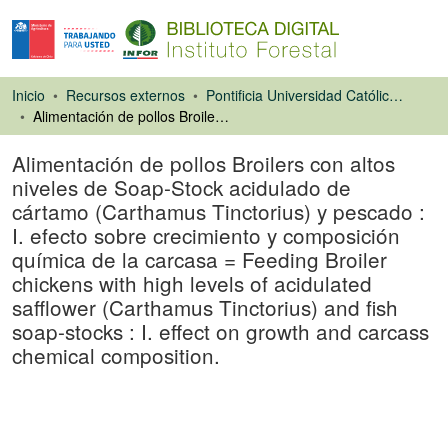
Inicio
Recursos externos
Pontificia Universidad Católica de Chile. Facultad de Agronomía e Ingeniería Forestal
Alimentación de pollos Broilers con altos niveles de Soap-Stock acidulado de cártamo (Carthamus Tinctorius) y pescado : I. efecto sobre crecimiento y composición química de la carcasa = Feeding Broiler chickens with high levels of acidulated safflower (Carthamus Tinctorius) and fish soap-stocks : I. effect on growth and carcass chemical composition.
Alimentación de pollos Broilers con altos
niveles de Soap-Stock acidulado de
cártamo (Carthamus Tinctorius) y pescado :
I. efecto sobre crecimiento y composición
química de la carcasa = Feeding Broiler
chickens with high levels of acidulated
safflower (Carthamus Tinctorius) and fish
soap-stocks : I. effect on growth and carcass
chemical composition.